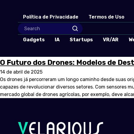
Política de Privacidade
Termos de Uso
Gadgets
IA
Startups
VR/AR
W
O Futuro dos Drones: Modelos de Des
14 de abril de 2025
Os drones já percorreram um longo caminho desde suas ori
capazes de revolucionar diversos setores. Com sensores mult
mercado global de drones agrícolas, por exemplo, deve alca