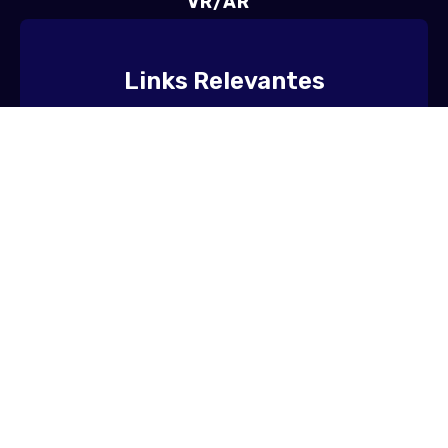
VR/AR
Links Relevantes
Contato
Termos de uso
Sobre nós
Copyright © 2026 • All Rights Reserved