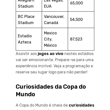
Allegiant
Las Vegas,
65,000
Stadium
EUA
BC Place
Vancouver,
54,500
Stadium
Canadá
Mexico
Estadio
City,
87,523
Azteca
México
Assistir aos
jogos ao vivo
nestes estádios
vai ser emocionante. Prepare-se para uma
experiência incrível. Veja a programação e
reserve seu lugar logo para não perder!
Curiosidades da Copa do
Mundo
A Copa do Mundo é cheia de
curiosidades