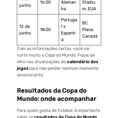
16:00
Aleman
Stadiu
junho
ha
m, EUA
Portuga
BC
12 de
l x
18:00
Place,
junho
Espanh
Canadá
a
Com as informações certas, você vai
curtir muito a Copa do Mundo. Fique de
olho nas atualizações do
calendário dos
jogos
para não perder nenhum momento
emocionante.
Resultados da Copa do
Mundo: onde acompanhar
Para quem gosta de futebol, é importante
saber os
resultados da Copa do Mundo
.