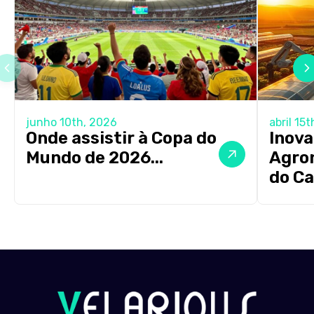
junho 10th, 2026
abril 15
Onde assistir à Copa do
Inova
Mundo de 2026...
Agron
do C